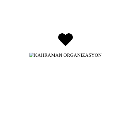
Düğün, kına, nişan, söz, doğum günü ve daha fazlası… Akhisar
merkezli güçlü ekibimizle Manisa ve çevresinde unutulmaz
organizasyonlar hazırlıyoruz.
Konsept tasarımdan kurulum ve etkinlik yönetimine kadar tüm
süreçlerde yanınızdayız. Sizin için şık, planlı ve sorunsuz bir